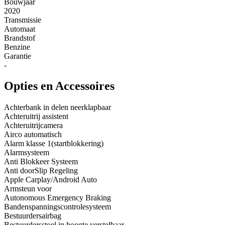
Bouwjaar
2020
Transmissie
Automaat
Brandstof
Benzine
Garantie
-
Opties en Accessoires
Achterbank in delen neerklapbaar
Achteruitrij assistent
Achteruitrijcamera
Airco automatisch
Alarm klasse 1(startblokkering)
Alarmsysteem
Anti Blokkeer Systeem
Anti doorSlip Regeling
Apple Carplay/Android Auto
Armsteun voor
Autonomous Emergency Braking
Bandenspanningscontrolesysteem
Bestuurdersairbag
Bestuurdersstoel in hoogte verstelbaar