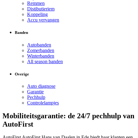
Remmen
Distibutieriem
Koppeling
Accu vervangen
Banden
Autobanden
Zomerbanden
Winterbanden
All season banden
Overige
Auto diagnose
Garantie
Pechhulp
Controlelampjes
Mobiliteitsgarantie: de 24/7 pechhulp van
AutoFirst
AutoFirst AutoFirst Hans van Daalen in Ede biedt haar klanten een