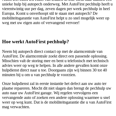
unieke hulp bij autopech onderweg. Met AutoFirst pechhulp heeft u
vierentwintig uur per dag, zeven dagen per week pechhulp in heel
Europa. Komt u onverhoopt stil te staan met autopech? De
mobiliteitsgarantie van AutoFirst helpt u zo snel mogelijk weer op
weg met uw eigen auto of vervangend vervoer!
Hoe werkt AutoFirst pechhulp?
Neem bij autopech direct contact op met de alarmcentrale van
AutoFirst. De alarmcentrale zoekt direct een passende oplossing.
Misschien valt de storing mee en bent u telefonisch met technisch
advies weer op weg te helpen. In alle andere gevallen komt onze
hulpdienst direct naar u toe. Doorgaans zijn wij binnen 30 tot 40
minuten bij u om u van pechhulp te voorzien.
Onze hulpdienst zal in eerste instantie het defect aan uw auto ter
plaatse repareren. Mocht dit niet slagen dan brengt de pechhulp uw
auto naar uw AutoFirst garage. Wij regelen vervolgens een
vervangende auto of zoeken een andere oplossing waarmee u snel
weer op weg kunt. Dat is de mobiliteitsgarantie die u van AutoFirst
mag verwachten.