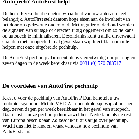
Autopech? AutoFirst helpt
De bedrijfszekerheid en betrouwbaarheid van uw auto zijn heel
belangrijk. AutoFirst stelt daarom hoge eisen aan de kwaliteit van
het door ons geleverde onderhoud. Met regulier onderhoud worden
de signalen van slijtage of defecten tijdig opgemerkt om zo de kans
op autopech te minimaliseren. Desondanks kunt u altijd onverwacht
stranden met autopech. In dat geval staan wij direct klaar om u te
helpen met onze uitgebreide pechhulp.
De AutoFirst pechhulp alarmcentrale is vierentwintig uur per dag en
zeven dagen in de week bereikbaar via
0031 (0) 570 783517
De voordelen van AutoFirst pechhulp
Kiest u voor de pechhulp van AutoFirst? Dan behoudt u uw
mobiliteitsgarantie. Met de VHD Alarmcentrale zijn wij 24 uur per
dag, zeven dagen per week bereikbaar in het geval van autopech.
Daarnaast is onze pechhulp door zowel heel Nederland als de rest
van Europa beschikbaar. Zo beschikt u dus altijd over pechhulp.
Wacht dus niet te lang en vraag vandaag nog pechhulp van
AutoFirst aan!