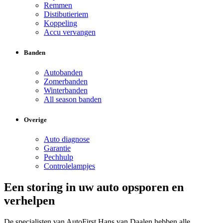
Remmen
Distibutieriem
Koppeling
Accu vervangen
Banden
Autobanden
Zomerbanden
Winterbanden
All season banden
Overige
Auto diagnose
Garantie
Pechhulp
Controlelampjes
Een storing in uw auto opsporen en
verhelpen
De specialisten van AutoFirst Hans van Daalen hebben alle