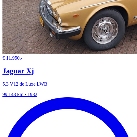
€ 11.950,-
Jaguar Xj
5.3 V12 de Luxe LWB
99.143 km • 1982